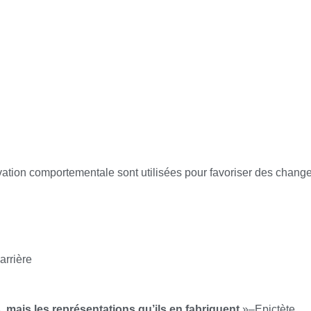
ivation comportementale sont utilisées pour favoriser des chang
arrière
 mais les représentations qu’ils en fabriquent
»–Epictète